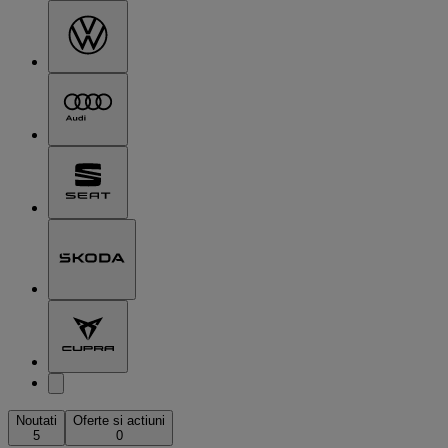
Noutati
Oferte si actiuni
5
0